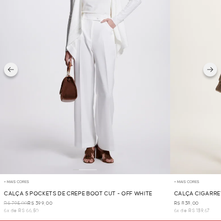
+ MAIS CORES
+ MAIS CORES
CALÇA 5 POCKETS DE CREPE BOOT CUT - OFF WHITE
CALÇA CIGARRET
R$ 795,00
R$ 399,00
R$ 838,00
6x de R$ 66,50
6x de R$ 139,67