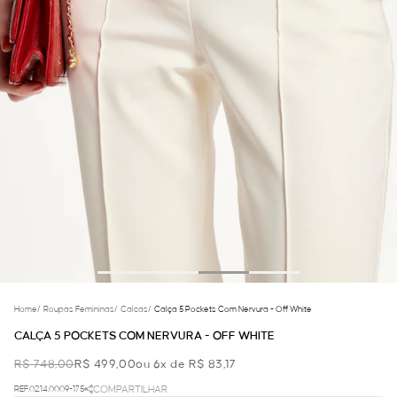
Home
/
Roupas Femininas
/
Calcas
/
Calça 5 Pockets Com Nervura - Off White
CALÇA 5 POCKETS COM NERVURA - OFF WHITE
R$ 748,00
R$ 499,00
ou 6x de R$ 83,17
REF.02.14.0009-175
COMPARTILHAR