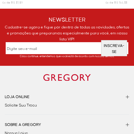
6x de R$ 31,50
6x de R$ 166,33
NEWSLETTER
Cadastre-se agora e fique por dentro de todas as novidades, ofertas
e promoções que preparamos especialmente para você, em nossa
lista VIP!
INSCREVA-
SE
Caso continue, entendemos que você está de acordo com nossos termos.
LOJA ONLINE
Solicite Sua Troca
SOBRE A GREGORY
Nossas Lojas