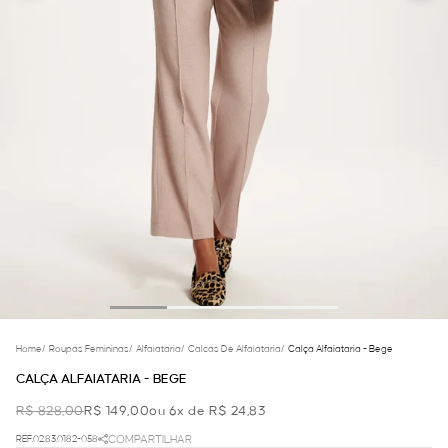
Home
/
Roupas Femininas
/
Alfaiataria
/
Calcas De Alfaiataria
/
Calça Alfaiataria - Bege
CALÇA ALFAIATARIA - BEGE
R$ 828,00
R$ 149,00
ou 6x de R$ 24,83
REF.02.83.0182-058
COMPARTILHAR