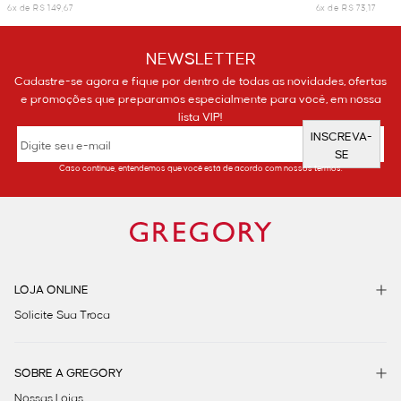
6x de R$ 149,67
6x de R$ 73,17
NEWSLETTER
Cadastre-se agora e fique por dentro de todas as novidades, ofertas
e promoções que preparamos especialmente para você, em nossa
lista VIP!
INSCREVA-
SE
Caso continue, entendemos que você está de acordo com nossos termos.
LOJA ONLINE
Solicite Sua Troca
SOBRE A GREGORY
Nossas Lojas