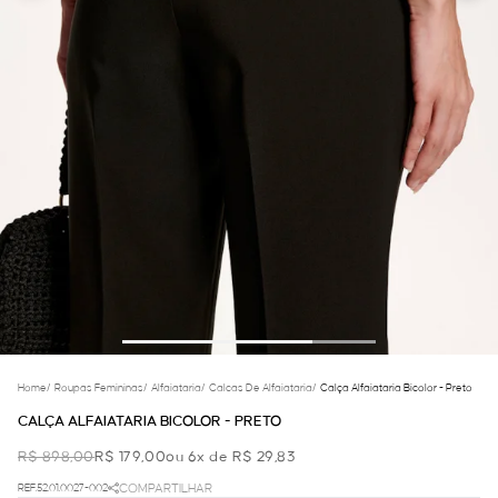
Home
/
Roupas Femininas
/
Alfaiataria
/
Calcas De Alfaiataria
/
Calça Alfaiataria Bicolor - Preto
CALÇA ALFAIATARIA BICOLOR - PRETO
R$ 898,00
R$ 179,00
ou 6x de R$ 29,83
REF.52.01.0027-002
COMPARTILHAR