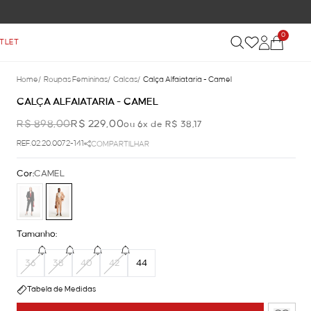
0
TLET
Home
/
Roupas Femininas
/
Calcas
/
Calça Alfaiataria - Camel
CALÇA ALFAIATARIA - CAMEL
R$ 898,00
R$ 229,00
ou 6x de R$ 38,17
REF.02.20.0072-141
COMPARTILHAR
Cor:
CAMEL
Tamanho:
36
38
40
42
44
Tabela de Medidas