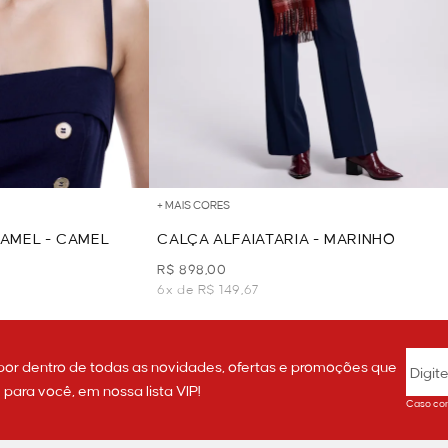
+ MAIS CORES
AMEL - CAMEL
CALÇA ALFAIATARIA - MARINHO
R$ 898,00
6x de R$ 149,67
por dentro de todas as novidades, ofertas e promoções que
ara você, em nossa lista VIP!
Caso con