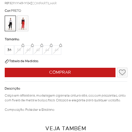
REF.52.10.0043-002
COMPARTILHAR
Cor:
PRETO
Tamanho:
36
38
40
42
44
46
Tabela de Medidas
COMPRAR
Descrição
Calça em alfaiataria, modelagem cigarrete cintura alta, cós com passantes, cinto
com fivela de metal e bolsos faca. Clássica e elegante para qualquer ocasião.
Composição: Poliéster e Elastano
VEJA TAMBÉM