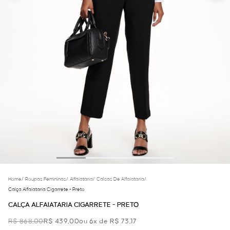
Home
/
Roupas Femininas
/
Alfaiataria
/
Calcas De Alfaiataria
/
Calça Alfaiataria Cigarrete - Preto
CALÇA ALFAIATARIA CIGARRETE - PRETO
R$ 868,00
R$ 439,00
ou 6x de R$ 73,17