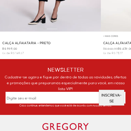
+ MAIS CORES
CALÇA ALFAIATARIA - PRETO
CALÇA ALFAIAT
R$ 898,00
R$ 868,00
R$ 439,0
6x de R$ 149,67
6x de R$ 73,17
NEWSLETTER
Cadastre-se agora e fique por dentro de todas as novidades, ofertas
e promoções que preparamos especialmente para você, em nossa
lista VIP!
INSCREVA-
SE
Caso continue, entendemos que você está de acordo com nossos termos.