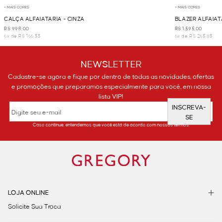
+ MAIS CORES
+ MAIS CORES
CALÇA ALFAIATARIA - CINZA
BLAZER ALFAIAT
R$ 998,00
R$ 1.595,00
6x de R$ 166,33
6x de R$ 265,83
NEWSLETTER
Cadastre-se agora e fique por dentro de todas as novidades, ofertas
e promoções que preparamos especialmente para você, em nossa
lista VIP!
INSCREVA-
SE
Caso continue, entendemos que você está de acordo com nossos termos.
LOJA ONLINE
Solicite Sua Troca