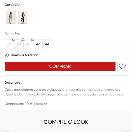
Cor:
CINZA
Tamanho:
36
38
40
42
44
Tabela de Medidas
COMPRAR
Descrição
Calça modelagem cenoura é clássico, atemporal e vem sendo renovado nos
detalhes. Combine está peça com o blazer de mesmo tecido para um look lindo.
Composição: 100% Poliéster
COMPRE O LOOK