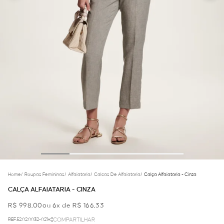
Home
/
Roupas Femininas
/
Alfaiataria
/
Calcas De Alfaiataria
/
Calça Alfaiataria - Cinza
CALÇA ALFAIATARIA - CINZA
R$ 998,00
ou 6x de R$ 166,33
REF.52.02.0032-021
COMPARTILHAR