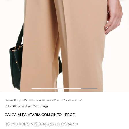
Home
/
Roupas Femininas
/
Alfaiataria
/
Calcas De Alfaiataria
/
Calça Alfaiataria Com Cinto - Bege
CALÇA ALFAIATARIA COM CINTO - BEGE
R$ 798,00
R$ 399,00
ou 6x de R$ 66,50