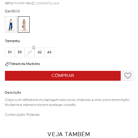
REF.52.01.0089-058
COMPARTILHAR
Cor:
BEGE
Tamanho:
36
38
40
42
44
Tabela de Medidas
COMPRAR
Descrição
Calça com alfaiataria modelagem reta, bolso chapado e cinto para amarração.
Moderna e atemporal para qualquer ocasião.
Composição: Poliéster
VEJA TAMBÉM