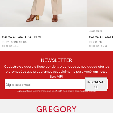
+ MAIS CORES
CALÇA ALFAIATARIA - BEGE
CALÇA ALFAIATA
R$ 628,00
R$ 189,00
R$ 998,00
6x de R$ 31,50
6x de R$ 166,33
NEWSLETTER
Cadastre-se agora e fique por dentro de todas as novidades, ofertas
e promoções que preparamos especialmente para você, em nossa
lista VIP!
INSCREVA-
SE
Caso continue, entendemos que você está de acordo com nossos termos.