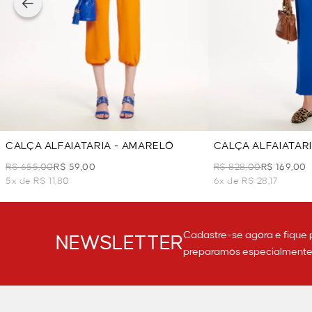
CALÇA ALFAIATARIA - AMARELO
CALÇA ALFAIATARI
R$ 655,00
R$ 59,00
R$ 828,00
R$ 169,00
5x de R$ 11,80
6x de R$ 28,17
Cadastre-se agora e fique 
NEWSLETTER
preparamos especialmente p