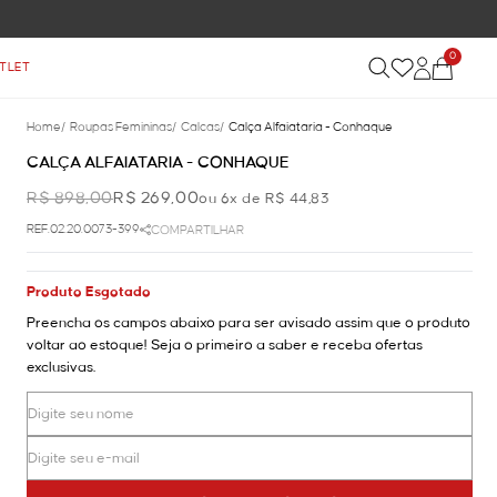
0
TLET
Home
/
Roupas Femininas
/
Calcas
/
Calça Alfaiataria - Conhaque
CALÇA ALFAIATARIA - CONHAQUE
R$ 898,00
R$ 269,00
ou 6x de R$ 44,83
REF.02.20.0073-399
COMPARTILHAR
Produto Esgotado
Preencha os campos abaixo para ser avisado assim que o produto
voltar ao estoque! Seja o primeiro a saber e receba ofertas
exclusivas.