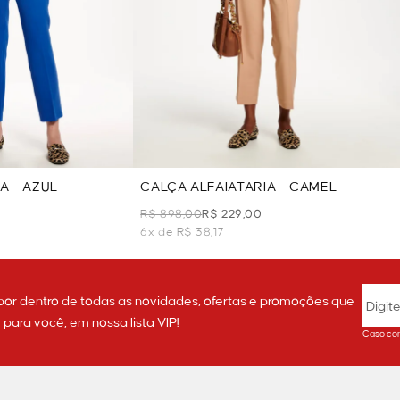
A - AZUL
CALÇA ALFAIATARIA - CAMEL
R$ 898,00
R$ 229,00
6x de R$ 38,17
por dentro de todas as novidades, ofertas e promoções que
ara você, em nossa lista VIP!
Caso con