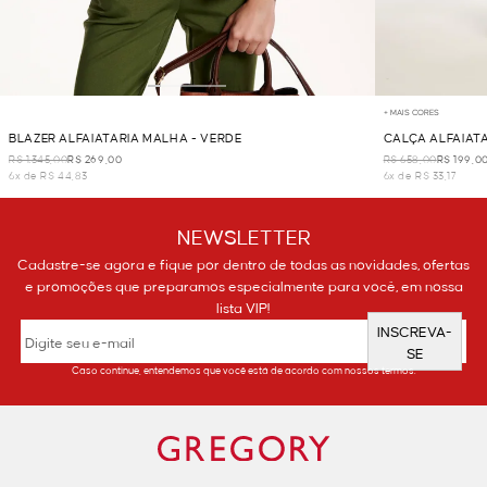
+ MAIS CORES
BLAZER ALFAIATARIA MALHA - VERDE
CALÇA ALFAIATA
R$ 1.345,00
R$ 269,00
R$ 658,00
R$ 199,0
6x de R$ 44,83
6x de R$ 33,17
NEWSLETTER
Cadastre-se agora e fique por dentro de todas as novidades, ofertas
e promoções que preparamos especialmente para você, em nossa
lista VIP!
INSCREVA-
SE
Caso continue, entendemos que você está de acordo com nossos termos.