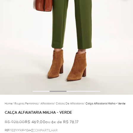
Home
/
Roupas Femininas
/
Alfaiataria
/
Calcas De Alfaiataria
/
Calça Alfaiataria Malha - Verde
CALÇA ALFAIATARIA MALHA - VERDE
R$ 928,00
R$ 469,00
ou 6x de R$ 78,17
REF.02.20.0069-024
COMPARTILHAR