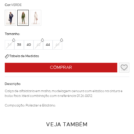
Cor:
VERDE
Tamanho:
36
38
40
42
44
46
Tabela de Medidas
COMPRAR
Descrição
Calça de alfaiataria em malha, modelagem cenoura com elástico na cintura e
bolso faca. Ideal combinação com a referência 01.26.0012.
Composição: Poliéster e Elastano.
VEJA TAMBÉM