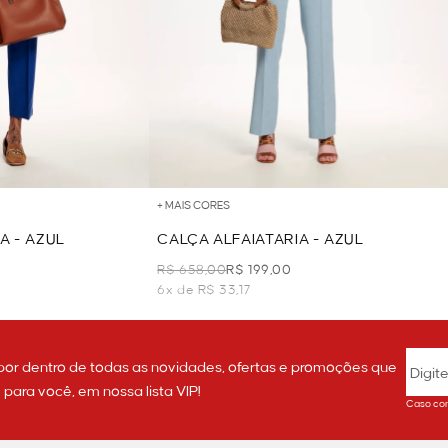
+ MAIS CORES
A - AZUL
CALÇA ALFAIATARIA - AZUL
R$ 658,00
R$ 199,00
6x de R$ 33,17
por dentro de todas as novidades, ofertas e promoções que
ara você, em nossa lista VIP!
Caso con