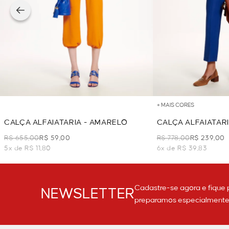
+ MAIS CORES
CALÇA ALFAIATARIA - AMARELO
CALÇA ALFAIATARI
R$ 655,00
R$ 59,00
R$ 778,00
R$ 239,00
5x de R$ 11,80
6x de R$ 39,83
Cadastre-se agora e fique 
NEWSLETTER
preparamos especialmente p