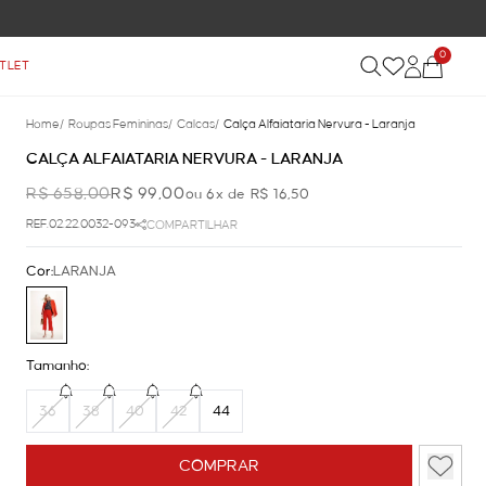
 ACIMA DE R$ 899
0
TLET
Home
/
Roupas Femininas
/
Calcas
/
Calça Alfaiataria Nervura - Laranja
CALÇA ALFAIATARIA NERVURA - LARANJA
R$ 658,00
R$ 99,00
ou 6x de R$ 16,50
REF.02.22.0032-093
COMPARTILHAR
Cor:
LARANJA
Tamanho:
36
38
40
42
44
COMPRAR