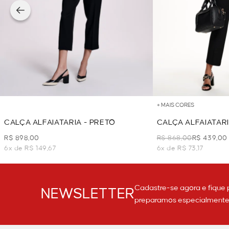
+ MAIS CORES
CALÇA ALFAIATARIA - PRETO
CALÇA ALFAIATARI
PRETO
R$ 898,00
R$ 868,00
R$ 439,00
6x de R$ 149,67
6x de R$ 73,17
Cadastre-se agora e fique 
NEWSLETTER
preparamos especialmente p