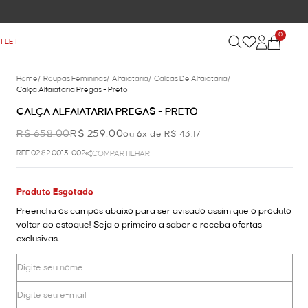
0
TLET
Home
/
Roupas Femininas
/
Alfaiataria
/
Calcas De Alfaiataria
/
Calça Alfaiataria Pregas - Preto
CALÇA ALFAIATARIA PREGAS - PRETO
R$ 658,00
R$ 259,00
ou 6x de R$ 43,17
REF.02.82.0013-002
COMPARTILHAR
Produto Esgotado
Preencha os campos abaixo para ser avisado assim que o produto
voltar ao estoque! Seja o primeiro a saber e receba ofertas
exclusivas.