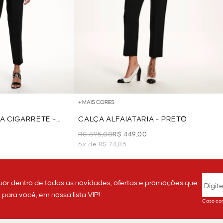
+ MAIS CORES
A CIGARRETE -
CALÇA ALFAIATARIA - PRETO
R$ 895,00
R$ 449,00
6x de R$ 74,83
por dentro de todas as novidades, ofertas e promoções que
ara você, em nossa lista VIP!
Caso con