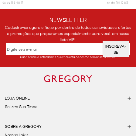
6x de R$ 48,17
6x de R$ 19,83
NEWSLETTER
Cadastre-se agora e fique por dentro de todas as novidades, ofertas
e promoções que preparamos especialmente para você, em nossa
lista VIP!
INSCREVA-
SE
Caso continue, entendemos que você está de acordo com nossos termos.
LOJA ONLINE
Solicite Sua Troca
SOBRE A GREGORY
Nossas Lojas