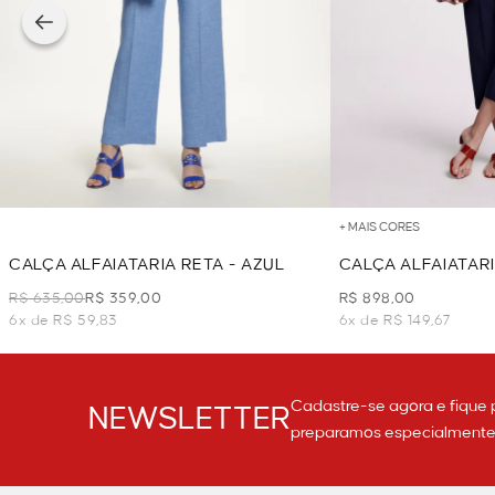
+ MAIS CORES
CALÇA ALFAIATARIA RETA - AZUL
CALÇA ALFAIATARI
R$ 635,00
R$ 359,00
R$ 898,00
6x de R$ 59,83
6x de R$ 149,67
Cadastre-se agora e fique 
NEWSLETTER
preparamos especialmente p