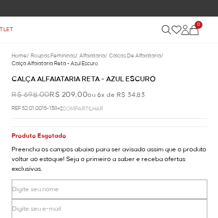
0
TLET
Home
/
Roupas Femininas
/
Alfaiataria
/
Calcas De Alfaiataria
/
Calça Alfaiataria Reta - Azul Escuro
CALÇA ALFAIATARIA RETA - AZUL ESCURO
R$ 698,00
R$ 209,00
ou 6x de R$ 34,83
REF.52.01.0015-138
COMPARTILHAR
Produto Esgotado
Preencha os campos abaixo para ser avisado assim que o produto
voltar ao estoque! Seja o primeiro a saber e receba ofertas
exclusivas.