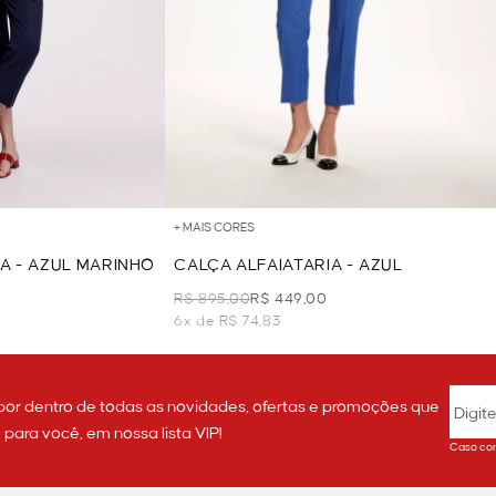
+ MAIS CORES
A - AZUL MARINHO
CALÇA ALFAIATARIA - AZUL
R$ 895,00
R$ 449,00
6x de R$ 74,83
por dentro de todas as novidades, ofertas e promoções que
ara você, em nossa lista VIP!
Caso con