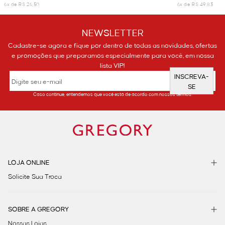
6x de R$ 26,50
6x de R$ 49,83
NEWSLETTER
Cadastre-se agora e fique por dentro de todas as novidades, ofertas
e promoções que preparamos especialmente para você, em nossa
lista VIP!
INSCREVA-
SE
Caso continue, entendemos que você está de acordo com nossos termos.
LOJA ONLINE
Solicite Sua Troca
SOBRE A GREGORY
Nossas Lojas