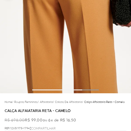
Home
/
Roupas Femininas
/
Alfaiataria
/
Calcas De Alfaiataria
/
Calça Alfaiataria Reta - Camelo
CALÇA ALFAIATARIA RETA - CAMELO
R$ 698,00
R$ 99,00
ou 6x de R$ 16,50
REF.02.83.0175-079
COMPARTILHAR