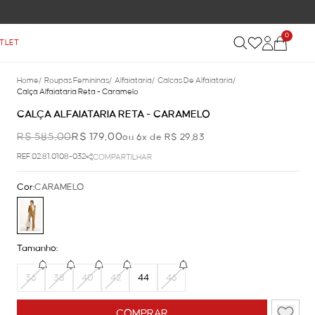
FRETE GRÁTIS NAS COMPRAS ACIMA DE R$
0
TLET
Home
/
Roupas Femininas
/
Alfaiataria
/
Calcas De Alfaiataria
/
Calça Alfaiataria Reta - Caramelo
CALÇA ALFAIATARIA RETA - CARAMELO
R$ 585,00
R$ 179,00
ou 6x de R$ 29,83
REF.02.81.0108-032
COMPARTILHAR
Cor:
CARAMELO
Tamanho:
36
38
40
42
44
46
COMPRAR