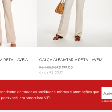
A RETA - AVEIA
CALÇA ALFAIATARIA RETA - AVEIA
R$ 988,00
R$ 199,00
6x de R$ 33,17
por dentro de todas as novidades, ofertas e promoções que
ara você, em nossa lista VIP!
Caso con