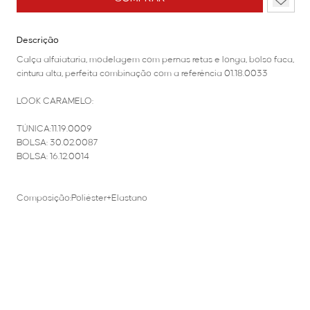
Descrição
Calça alfaiataria, modelagem com pernas retas e longa, bolso faca,
cintura alta, perfeita combinação com a referência 01.18.0033
LOOK CARAMELO:
TÚNICA:11.19.0009
BOLSA: 30.02.0087
BOLSA: 16.12.0014
Composição:Poliéster+Elastano