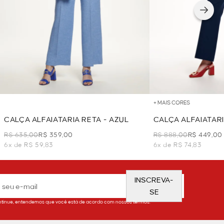
+ MAIS CORES
CALÇA ALFAIATARIA RETA - AZUL
CALÇA ALFAIATARI
R$ 635,00
R$ 359,00
R$ 888,00
R$ 449,00
6x de R$ 59,83
6x de R$ 74,83
INSCREVA-
SE
tinue, entendemos que você está de acordo com nossos termos.