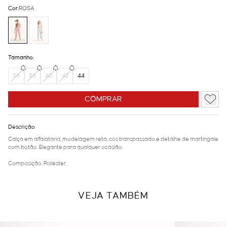
Cor:
ROSA
Tamanho:
36
38
40
42
44
COMPRAR
Descrição
Calça em alfaiataria, modelagem reta, cós transpassado e detalhe de martingale
com botão. Elegante para qualquer ocasião.
Composição: Poliéster.
VEJA TAMBÉM