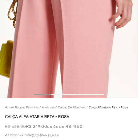
Home
/
Roupas Femininas
/
Alfaiataria
/
Calcas De Alfaiataria
/
Calça Alfaiataria Reta - Rosa
CALÇA ALFAIATARIA RETA - ROSA
R$ 638,00
R$ 249,00
ou 6x de R$ 41,50
REF.02.83.0169-038
COMPARTILHAR