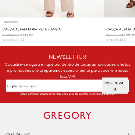
+ MAIS CORES
CALÇA ALFAIATARIA RETA - AVEIA
CALÇA ALFAIATA
R$ 888,00
R$ 449,00
R$ 988,00
R$ 199,0
6x de R$ 74,83
6x de R$ 33,17
NEWSLETTER
Cadastre-se agora e fique por dentro de todas as novidades, ofertas
e promoções que preparamos especialmente para você, em nossa
lista VIP!
INSCREVA-
SE
Caso continue, entendemos que você está de acordo com nossos termos.
LOJA ONLINE