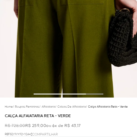
Home
/
Roupas Femininas
/
Alfaiataria
/
Calcas De Alfaiataria
/
Calça Alfaiataria Reta - Verde
CALÇA ALFAIATARIA RETA - VERDE
R$ 728,00
R$ 259,00
ou 6x de R$ 43,17
REF.52.01.0012-024
COMPARTILHAR