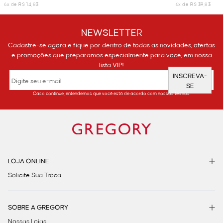
6x de R$ 14,83
6x de R$ 39,83
NEWSLETTER
Cadastre-se agora e fique por dentro de todas as novidades, ofertas
e promoções que preparamos especialmente para você, em nossa
lista VIP!
INSCREVA-
SE
Caso continue, entendemos que você está de acordo com nossos termos.
LOJA ONLINE
Solicite Sua Troca
SOBRE A GREGORY
Nossas Lojas