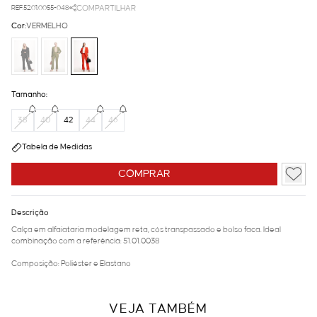
REF.52.01.0055-048
COMPARTILHAR
Cor:
VERMELHO
Tamanho:
38
40
42
44
46
Tabela de Medidas
COMPRAR
Descrição
Calça em alfaiataria modelagem reta, cós transpassado e bolso faca. Ideal
combinação com a referência: 51.01.0038
Composição: Poliéster e Elastano
VEJA TAMBÉM