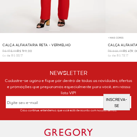
+ MAIS CORES
CALÇA ALFAIATARIA RETA - VERMELHO
CALÇA ALFAIAT
R$ 975,00
R$ 199,00
R$ 868,00
R$ 439,0
6x de R$ 33,17
6x de R$ 73,17
NEWSLETTER
Cadastre-se agora e fique por dentro de todas as novidades, ofertas
e promoções que preparamos especialmente para você, em nossa
lista VIP!
INSCREVA-
SE
Caso continue, entendemos que você está de acordo com nossos termos.