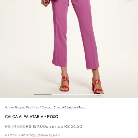
Home
/
Roupas Femininas
/
Calcas
/
Calça Alfaiataria - Roxo
CALÇA ALFAIATARIA - ROXO
R$ 745,00
R$ 159,00
ou 6x de R$ 26,50
REF.02.20.0049-072
COMPARTILHAR