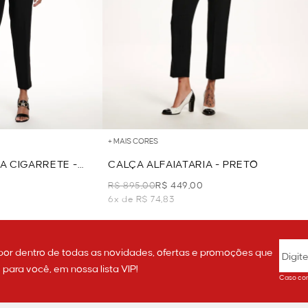
+ MAIS CORES
A CIGARRETE -
CALÇA ALFAIATARIA - PRETO
R$ 895,00
R$ 449,00
6x de R$ 74,83
por dentro de todas as novidades, ofertas e promoções que
ara você, em nossa lista VIP!
Caso con