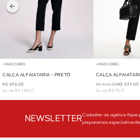
+ MAIS CORES
+ MAIS CORES
CALÇA ALFAIATARIA - PRETO
CALÇA ALFAIATARI
PRETO
R$ 898,00
R$ 868,00
R$ 439,00
6x de R$ 149,67
6x de R$ 73,17
Cadastre-se agora e fique 
NEWSLETTER
preparamos especialmente p