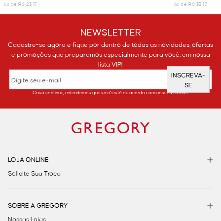
6x de R$ 23,17
6x de R$ 33,17
NEWSLETTER
Cadastre-se agora e fique por dentro de todas as novidades, ofertas
e promoções que preparamos especialmente para você, em nossa
lista VIP!
INSCREVA-
SE
Caso continue, entendemos que você está de acordo com nossos termos.
LOJA ONLINE
Solicite Sua Troca
SOBRE A GREGORY
Nossas Lojas