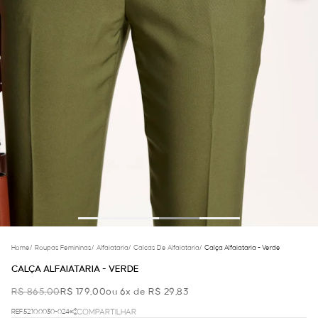
Home
/
Roupas Femininas
/
Alfaiataria
/
Calcas De Alfaiataria
/
Calça Alfaiataria - Verde
CALÇA ALFAIATARIA - VERDE
R$ 865,00
R$ 179,00
ou 6x de R$ 29,83
REF.52.10.0030-024
COMPARTILHAR