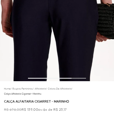
Home
/
Roupas Femininas
/
Alfaiataria
/
Calcas De Alfaiataria
/
Calça Alfaitaria Cigarret - Marinho
CALÇA ALFAITARIA CIGARRET - MARINHO
R$ 698,00
R$ 139,00
ou 6x de R$ 23,17