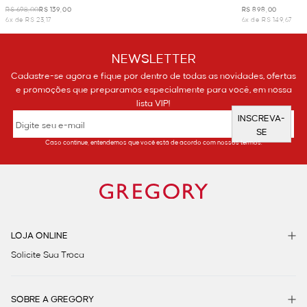
R$ 698,00
R$ 139,00
R$ 898,00
6x de R$ 23,17
6x de R$ 149,67
NEWSLETTER
Cadastre-se agora e fique por dentro de todas as novidades, ofertas
e promoções que preparamos especialmente para você, em nossa
lista VIP!
INSCREVA-
SE
Caso continue, entendemos que você está de acordo com nossos termos.
LOJA ONLINE
Solicite Sua Troca
SOBRE A GREGORY