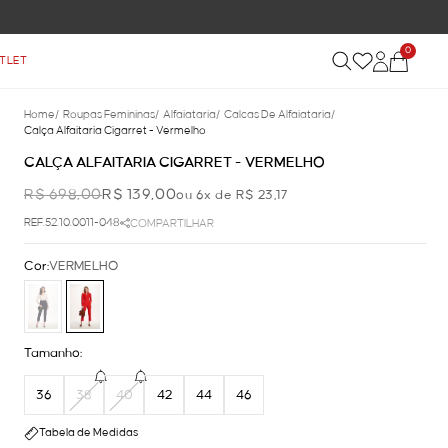
0
TLET
Home
/
Roupas Femininas
/
Alfaiataria
/
Calcas De Alfaiataria
/
Calça Alfaitaria Cigarret - Vermelho
CALÇA ALFAITARIA CIGARRET - VERMELHO
R$ 698,00
R$ 139,00
ou 6x de R$ 23,17
REF.52.10.0011-048
COMPARTILHAR
Cor:
VERMELHO
Tamanho:
36
38
40
42
44
46
Tabela de Medidas