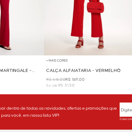
+ MAIS CORES
MARTINGALE -
CALÇA ALFAIATARIA - VERMELHO
R$ 618,00
R$ 189,00
6x de R$ 31,50
por dentro de todas as novidades, ofertas e promoções que
ara você, em nossa lista VIP!
Caso con