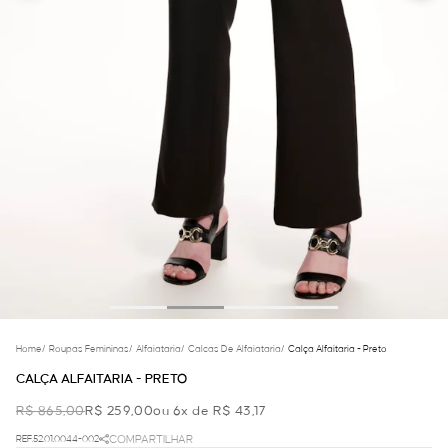
Home
/
Roupas Femininas
/
Alfaiataria
/
Calcas De Alfaiataria
/
Calça Alfaitaria - Preto
CALÇA ALFAITARIA - PRETO
R$ 865,00
R$ 259,00
ou 6x de R$ 43,17
REF.52.01.0044-002
COMPARTILHAR