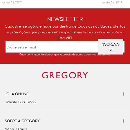
6x de R$ 73,17
6x de R$ 83,17
NEWSLETTER
Cadastre-se agora e fique por dentro de todas as novidades, ofertas
e promoções que preparamos especialmente para você, em nossa
lista VIP!
INSCREVA-
SE
Caso continue, entendemos que você está de acordo com nossos termos.
LOJA ONLINE
Solicite Sua Troca
SOBRE A GREGORY
Nossas Lojas