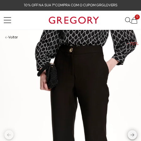
10% OFF NA SUA 1ª COMPRA COM O CUPOM GRGLOVERS
0
Voltar
- 70%