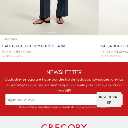
+ MAIS CORES
CALÇA BOOT CUT COM BOTÕES - AZUL
CALÇA BOOT CU
R$ 638,00
R$ 449,00
R$ 465,00
R$ 239,0
6x de R$ 74,83
6x de R$ 39,83
NEWSLETTER
Cadastre-se agora e fique por dentro de todas as novidades, ofertas
e promoções que preparamos especialmente para você, em nossa
lista VIP!
INSCREVA-
SE
Caso continue, entendemos que você está de acordo com nossos termos.