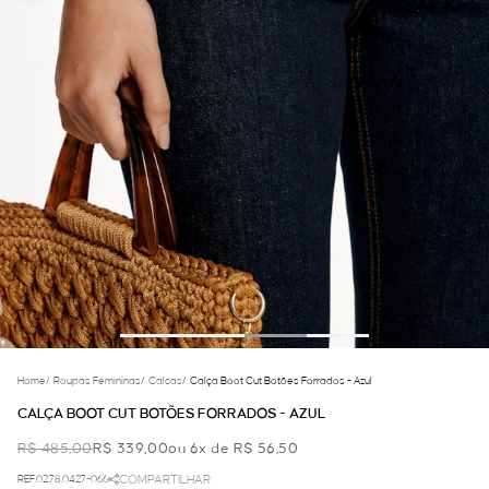
Home
/
Roupas Femininas
/
Calcas
/
Calça Boot Cut Botões Forrados - Azul
CALÇA BOOT CUT BOTÕES FORRADOS - AZUL
R$ 485,00
R$ 339,00
ou 6x de R$ 56,50
REF.02.78.0427-066
COMPARTILHAR