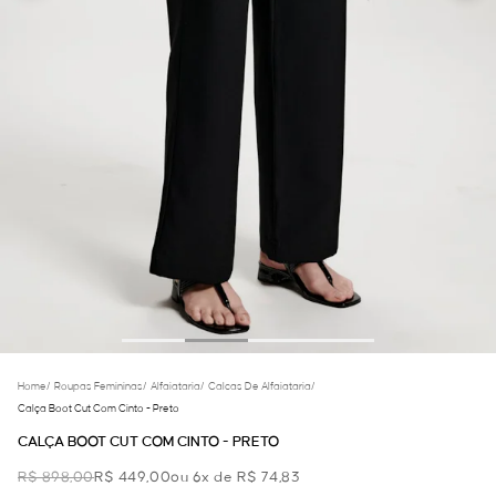
Home
/
Roupas Femininas
/
Alfaiataria
/
Calcas De Alfaiataria
/
Calça Boot Cut Com Cinto - Preto
CALÇA BOOT CUT COM CINTO - PRETO
R$ 898,00
R$ 449,00
ou 6x de R$ 74,83