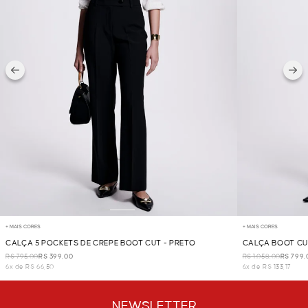
+ MAIS CORES
+ MAIS CORES
CALÇA 5 POCKETS DE CREPE BOOT CUT - PRETO
CALÇA BOOT CU
R$ 795,00
R$ 399,00
R$ 1.058,00
R$ 799,
6x de R$ 66,50
6x de R$ 133,17
NEWSLETTER