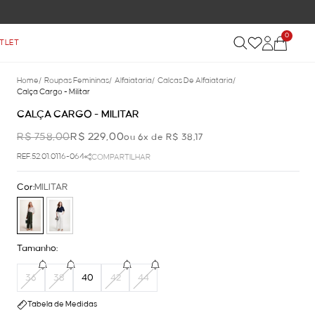
0
TLET
Home
/
Roupas Femininas
/
Alfaiataria
/
Calcas De Alfaiataria
/
Calça Cargo - Militar
CALÇA CARGO - MILITAR
R$ 758,00
R$ 229,00
ou 6x de R$ 38,17
REF.52.01.0116-064
COMPARTILHAR
Cor:
MILITAR
Tamanho:
36
38
40
42
44
Tabela de Medidas