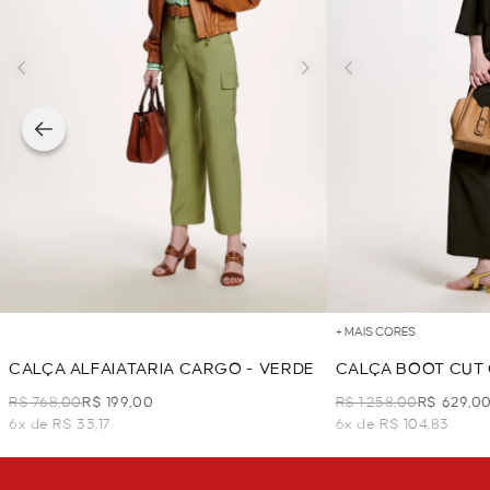
+ MAIS CORES
CALÇA ALFAIATARIA CARGO - VERDE
CALÇA BOOT CUT 
MILITAR
R$ 768,00
R$ 199,00
R$ 1.258,00
R$ 629,0
6x de R$ 33,17
6x de R$ 104,83