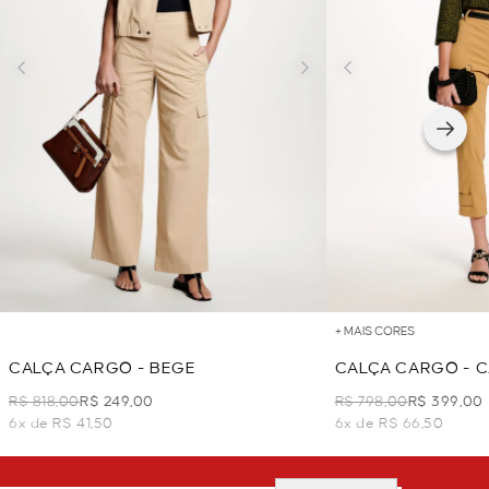
+ MAIS CORES
CALÇA CARGO - BEGE
CALÇA CARGO - 
R$ 818,00
R$ 249,00
R$ 798,00
R$ 399,00
6x de R$ 41,50
6x de R$ 66,50