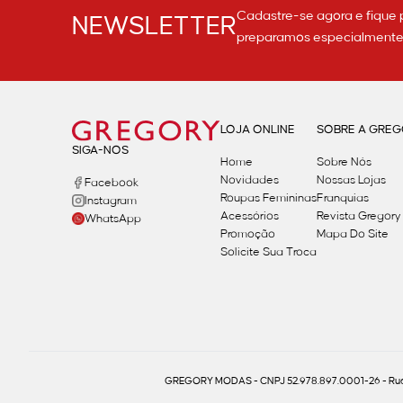
Cadastre-se agora e fique 
NEWSLETTER
preparamos especialmente p
LOJA ONLINE
SOBRE A GRE
SIGA-NOS
Home
Sobre Nós
Novidades
Nossas Lojas
Facebook
Roupas Femininas
Franquias
Instagram
Acessórios
Revista Gregory
WhatsApp
Promoção
Mapa Do Site
Solicite Sua Troca
GREGORY MODAS - CNPJ 52.978.897.0001-26 - Rua 