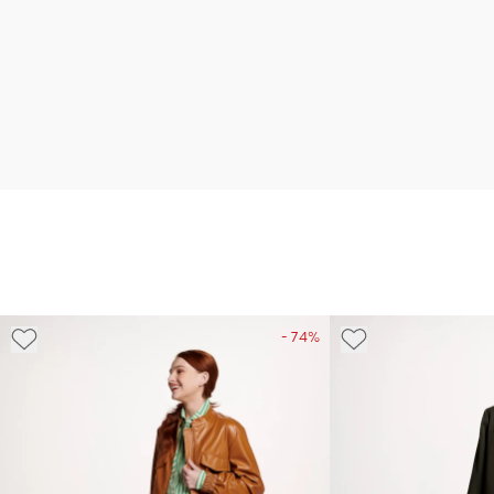
- 74%