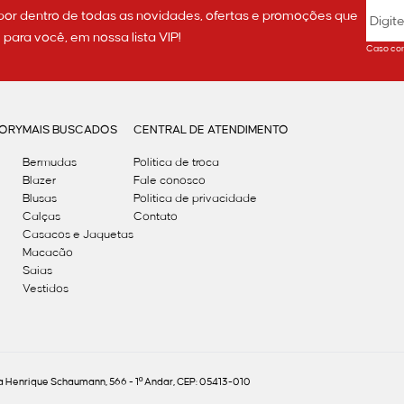
por dentro de todas as novidades, ofertas e promoções que
ara você, em nossa lista VIP!
Caso con
GORY
MAIS BUSCADOS
CENTRAL DE ATENDIMENTO
Bermudas
Política de troca
Blazer
Fale conosco
Blusas
Politica de privacidade
Calças
Contato
Casacos e Jaquetas
Macacão
Saias
Vestidos
Henrique Schaumann, 566 - 1º Andar, CEP: 05413-010