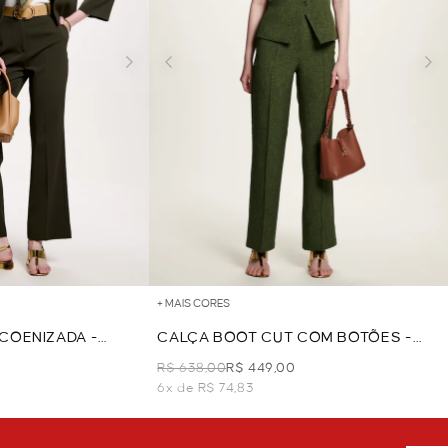
+ MAIS CORES
COENIZADA -
CALÇA BOOT CUT COM BOTÕES -
MILITAR
0
R$ 638,00
R$ 449,00
6x de R$ 74,83