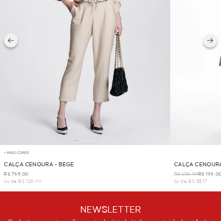
+ MAIS CORES
CALÇA CENOURA - BEGE
CALÇA CENOURA
R$ 768,00
R$ 678,00
R$ 199,0
6x de R$ 128,00
6x de R$ 33,17
NEWSLETTER