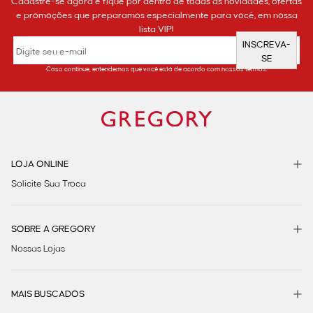
Cadastre-se agora e fique por dentro de todas as novidades, ofertas
e promoções que preparamos especialmente para você, em nossa
lista VIP!
INSCREVA-
SE
Caso continue, entendemos que você está de acordo com nossos termos.
LOJA ONLINE
Solicite Sua Troca
SOBRE A GREGORY
Nossas Lojas
MAIS BUSCADOS