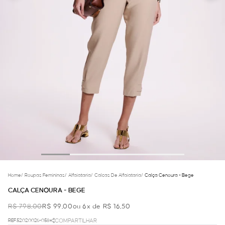
Home
/
Roupas Femininas
/
Alfaiataria
/
Calcas De Alfaiataria
/
Calça Cenoura - Bege
CALÇA CENOURA - BEGE
R$ 798,00
R$ 99,00
ou 6x de R$ 16,50
REF.52.02.0026-058
COMPARTILHAR