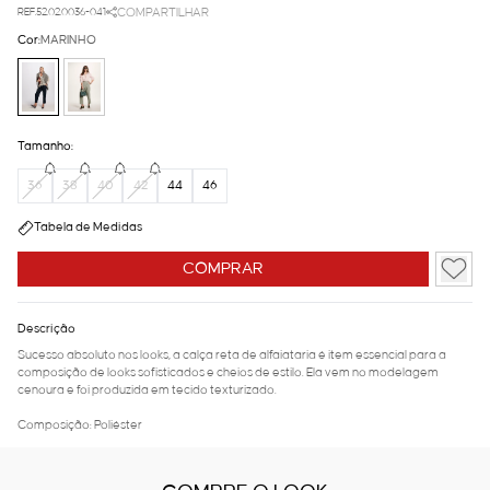
REF.52.02.0036-041
COMPARTILHAR
Cor:
MARINHO
Tamanho:
36
38
40
42
44
46
Tabela de Medidas
COMPRAR
Descrição
Sucesso absoluto nos looks, a calça reta de alfaiataria é item essencial para a
composição de looks sofisticados e cheios de estilo. Ela vem no modelagem
cenoura e foi produzida em tecido texturizado.
Composição: Poliéster