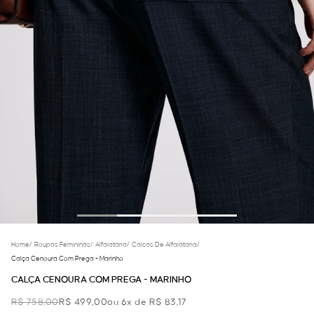
Home
/
Roupas Femininas
/
Alfaiataria
/
Calcas De Alfaiataria
/
Calça Cenoura Com Prega - Marinho
CALÇA CENOURA COM PREGA - MARINHO
R$ 758,00
R$ 499,00
ou 6x de R$ 83,17