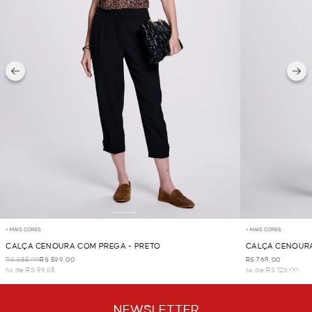
+ MAIS CORES
+ MAIS CORES
CALÇA CENOURA COM PREGA - PRETO
CALÇA CENOURA
R$ 855,00
R$ 599,00
R$ 768,00
6x de R$ 99,83
6x de R$ 128,00
NEWSLETTER