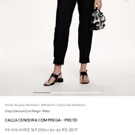
Home
/
Roupas Femininas
/
Alfaiataria
/
Calcas De Alfaiataria
/
Calça Cenoura Com Prega - Preto
CALÇA CENOURA COM PREGA - PRETO
R$ 818,00
R$ 169,00
ou 6x de R$ 28,17