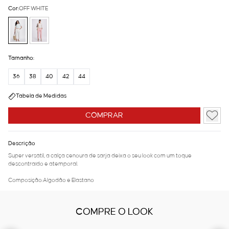
Cor:
OFF WHITE
Tamanho:
36
38
40
42
44
Tabela de Medidas
COMPRAR
Descrição
Super versátil, a calça cenoura de sarja deixa o seu look com um toque
descontraído e atemporal.
Composição:Algodão e Elastano
COMPRE O LOOK