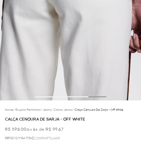
Home
/
Roupas Femininas
/
Jeans
/
Calcas Jeans
/
Calça Cenoura De Sarja - Off White
CALÇA CENOURA DE SARJA - OFF WHITE
R$ 598,00
ou 6x de R$ 99,67
REF.52.02.0054-175
COMPARTILHAR