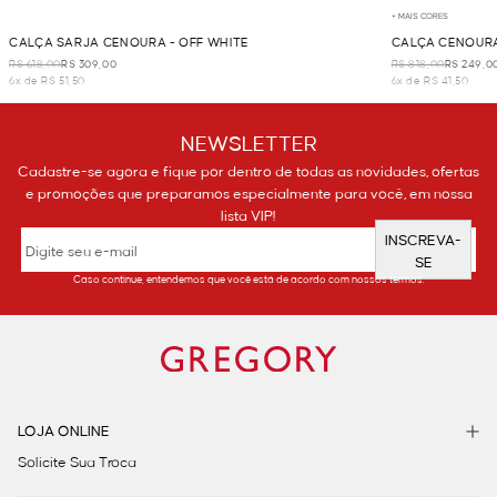
+ MAIS CORES
CALÇA SARJA CENOURA - OFF WHITE
CALÇA CENOURA
R$ 618,00
R$ 309,00
R$ 818,00
R$ 249,0
6x de R$ 51,50
6x de R$ 41,50
NEWSLETTER
Cadastre-se agora e fique por dentro de todas as novidades, ofertas
e promoções que preparamos especialmente para você, em nossa
lista VIP!
INSCREVA-
SE
Caso continue, entendemos que você está de acordo com nossos termos.
LOJA ONLINE
Solicite Sua Troca