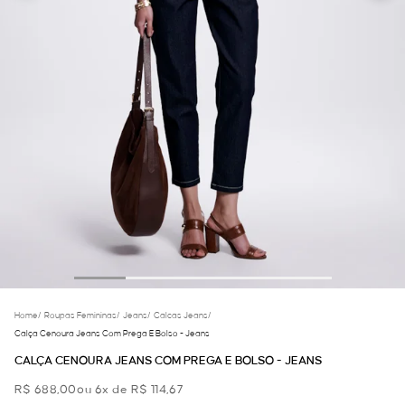
Home
/
Roupas Femininas
/
Jeans
/
Calcas Jeans
/
Calça Cenoura Jeans Com Prega E Bolso - Jeans
CALÇA CENOURA JEANS COM PREGA E BOLSO - JEANS
R$ 688,00
ou 6x de R$ 114,67