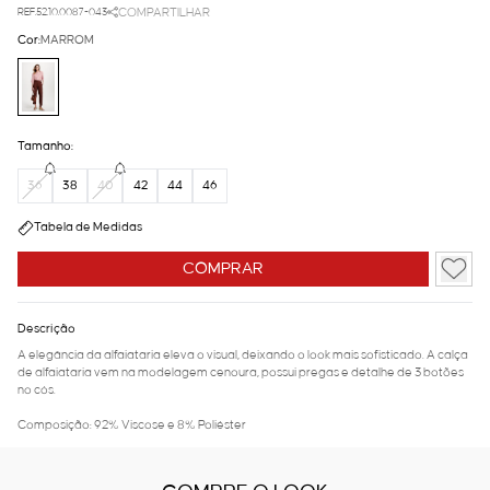
REF.52.10.0087-043
COMPARTILHAR
Cor:
MARROM
Tamanho:
36
38
40
42
44
46
Tabela de Medidas
COMPRAR
Descrição
A elegância da alfaiataria eleva o visual, deixando o look mais sofisticado. A calça
de alfaiataria vem na modelagem cenoura, possui pregas e detalhe de 3 botões
no cós.
Composição: 92% Viscose e 8% Poliéster