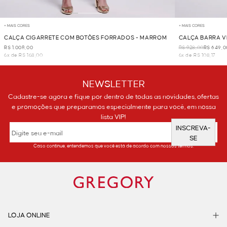
+ MAIS CORES
+ MAIS CORES
CALÇA CIGARRETE COM BOTÕES FORRADOS - MARROM
CALÇA BARRA V
R$ 1.008,00
R$ 928,00
R$ 649,0
6x de R$ 168,00
6x de R$ 108,17
NEWSLETTER
Cadastre-se agora e fique por dentro de todas as novidades, ofertas
e promoções que preparamos especialmente para você, em nossa
lista VIP!
INSCREVA-
SE
Caso continue, entendemos que você está de acordo com nossos termos.
LOJA ONLINE