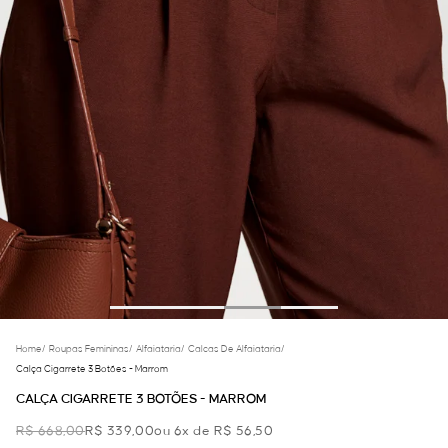
Home
/
Roupas Femininas
/
Alfaiataria
/
Calcas De Alfaiataria
/
Calça Cigarrete 3 Botões - Marrom
CALÇA CIGARRETE 3 BOTÕES - MARROM
R$ 668,00
R$ 339,00
ou 6x de R$ 56,50