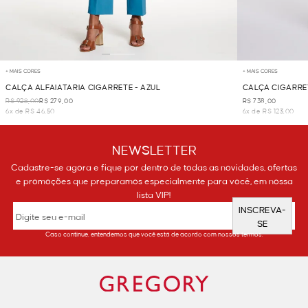
+ MAIS CORES
+ MAIS CORES
CALÇA ALFAIATARIA CIGARRETE - AZUL
CALÇA CIGARRET
R$ 928,00
R$ 279,00
R$ 738,00
6x de R$ 46,50
6x de R$ 123,00
NEWSLETTER
Cadastre-se agora e fique por dentro de todas as novidades, ofertas
e promoções que preparamos especialmente para você, em nossa
lista VIP!
INSCREVA-
SE
Caso continue, entendemos que você está de acordo com nossos termos.