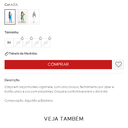
Cor:
AZUL
Tamanho:
36
38
40
42
44
Tabela de Medidas
COMPRAR
Descrição
Calça em sarja modelo cigarrete, com cinco bolsos, fechamento por zíper e
botão único e cós com passantes. Casual e confortável para o dia à dia.
Composição: Algodão e Elastano
VEJA TAMBÉM