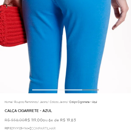
Home
/
Roupas Femininas
/
Jeans
/
Calcas Jeans
/
Calça Cigarrete - Azul
CALÇA CIGARRETE - AZUL
R$ 558,00
R$ 119,00
ou 6x de R$ 19,83
REF.52.10.0025-066
COMPARTILHAR