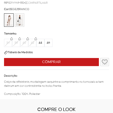
REF.52.10.0069-332
COMPARTILHAR
Cor:
BEGE/BRANCO
Tamanho:
36
38
40
42
44
46
Tabela de Medidas
COMPRAR
Descrição
Calça de alfaiataria, modelagem sequinha e comprimento no tornozelo e tem
debrum em cor contrastante no bolso frente.
Composição: 100% Poliester
COMPRE O LOOK