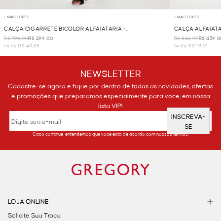
+ MAIS CORES
+ MAIS CORES
CALÇA CIGARRETE BICOLOR ALFAIATARIA -
CALÇA ALFAIATA
BRANCO/PRETO
R$ 998,00
R$ 299,00
R$ 868,00
R$ 439,0
6x de R$ 49,83
6x de R$ 73,17
NEWSLETTER
Cadastre-se agora e fique por dentro de todas as novidades, ofertas
e promoções que preparamos especialmente para você, em nossa
lista VIP!
INSCREVA-
SE
Caso continue, entendemos que você está de acordo com nossos termos.
LOJA ONLINE
Solicite Sua Troca