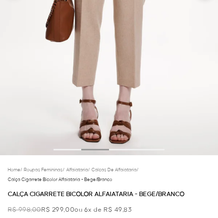
Home
/
Roupas Femininas
/
Alfaiataria
/
Calcas De Alfaiataria
/
Calça Cigarrete Bicolor Alfaiataria - Bege/branco
CALÇA CIGARRETE BICOLOR ALFAIATARIA - BEGE/BRANCO
R$ 998,00
R$ 299,00
ou 6x de R$ 49,83