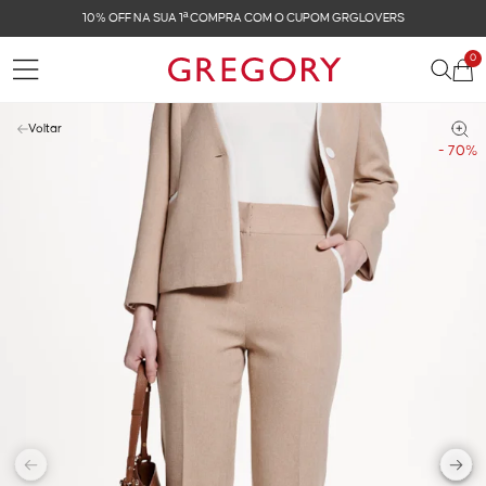
COM O CUPOM GRGLOVERS
FRETE GRÁTIS NAS COM
0
Voltar
- 70%