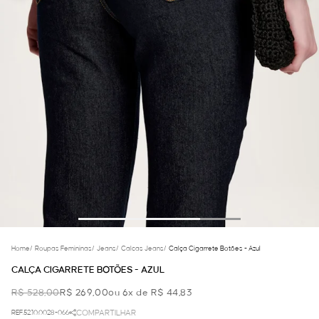
Home
/
Roupas Femininas
/
Jeans
/
Calcas Jeans
/
Calça Cigarrete Botões - Azul
CALÇA CIGARRETE BOTÕES - AZUL
R$ 528,00
R$ 269,00
ou 6x de R$ 44,83
REF.52.10.0028-066
COMPARTILHAR