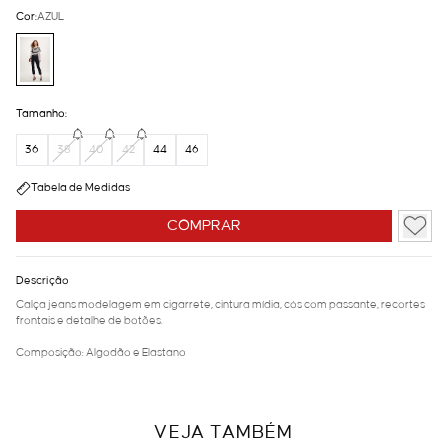
Cor:
AZUL
Tamanho:
36
38
40
42
44
46
Tabela de Medidas
COMPRAR
Descrição
Calça jeans modelagem em cigarrete, cintura mídia, cós com passante, recortes
frontais e detalhe de botões.
Composição: Algodão e Elastano
VEJA TAMBÉM