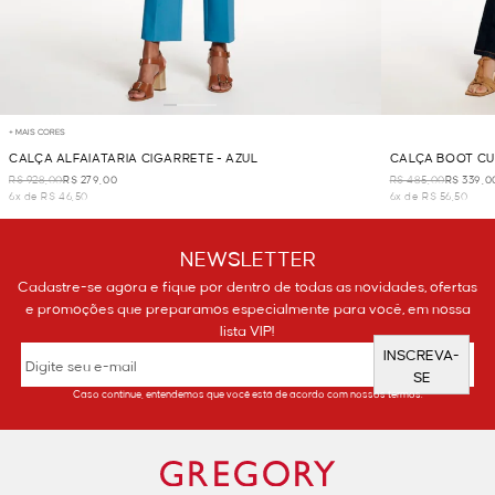
+ MAIS CORES
CALÇA ALFAIATARIA CIGARRETE - AZUL
CALÇA BOOT CU
R$ 928,00
R$ 279,00
R$ 485,00
R$ 339,0
6x de R$ 46,50
6x de R$ 56,50
NEWSLETTER
Cadastre-se agora e fique por dentro de todas as novidades, ofertas
e promoções que preparamos especialmente para você, em nossa
lista VIP!
INSCREVA-
SE
Caso continue, entendemos que você está de acordo com nossos termos.