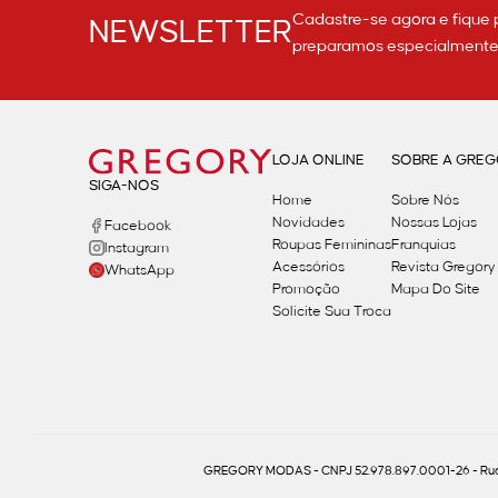
Cadastre-se agora e fique 
NEWSLETTER
preparamos especialmente p
LOJA ONLINE
SOBRE A GRE
SIGA-NOS
Home
Sobre Nós
Novidades
Nossas Lojas
Facebook
Roupas Femininas
Franquias
Instagram
Acessórios
Revista Gregory
WhatsApp
Promoção
Mapa Do Site
Solicite Sua Troca
GREGORY MODAS - CNPJ 52.978.897.0001-26 - Rua 