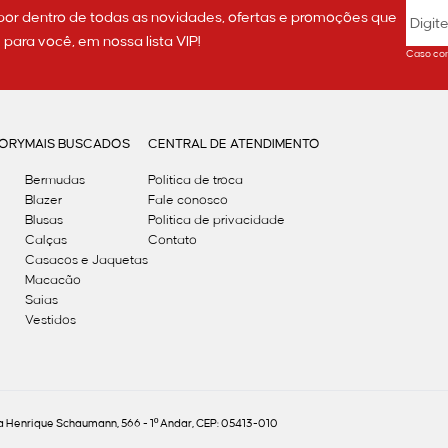
por dentro de todas as novidades, ofertas e promoções que
ara você, em nossa lista VIP!
Caso con
GORY
MAIS BUSCADOS
CENTRAL DE ATENDIMENTO
Bermudas
Política de troca
Blazer
Fale conosco
Blusas
Politica de privacidade
Calças
Contato
Casacos e Jaquetas
Macacão
Saias
Vestidos
Henrique Schaumann, 566 - 1º Andar, CEP: 05413-010