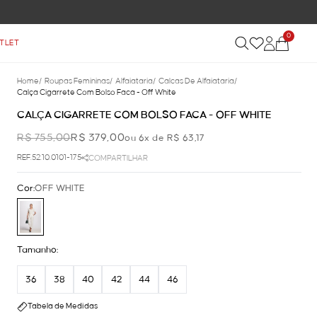
0
TLET
Home
/
Roupas Femininas
/
Alfaiataria
/
Calcas De Alfaiataria
/
Calça Cigarrete Com Bolso Faca - Off White
CALÇA CIGARRETE COM BOLSO FACA - OFF WHITE
R$ 755,00
R$ 379,00
ou 6x de R$ 63,17
REF.52.10.0101-175
COMPARTILHAR
Cor:
OFF WHITE
Tamanho:
36
38
40
42
44
46
Tabela de Medidas