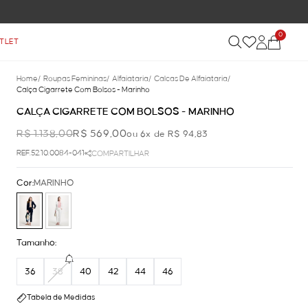
0
TLET
Home
/
Roupas Femininas
/
Alfaiataria
/
Calcas De Alfaiataria
/
Calça Cigarrete Com Bolsos - Marinho
CALÇA CIGARRETE COM BOLSOS - MARINHO
R$ 1.138,00
R$ 569,00
ou 6x de R$ 94,83
REF.52.10.0084-041
COMPARTILHAR
Cor:
MARINHO
Tamanho:
36
38
40
42
44
46
Tabela de Medidas