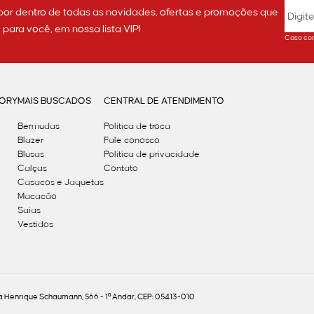
por dentro de todas as novidades, ofertas e promoções que
ara você, em nossa lista VIP!
Caso con
GORY
MAIS BUSCADOS
CENTRAL DE ATENDIMENTO
Bermudas
Política de troca
Blazer
Fale conosco
Blusas
Politica de privacidade
Calças
Contato
Casacos e Jaquetas
Macacão
Saias
Vestidos
Henrique Schaumann, 566 - 1º Andar, CEP: 05413-010