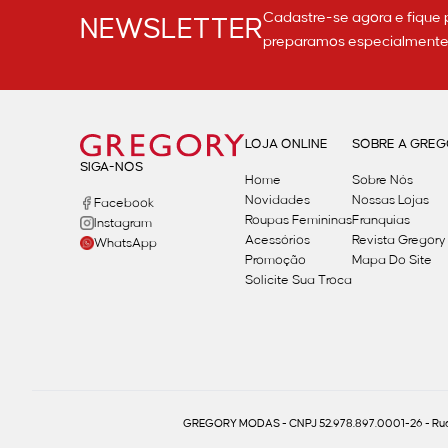
Cadastre-se agora e fique 
NEWSLETTER
preparamos especialmente p
LOJA ONLINE
SOBRE A GRE
SIGA-NOS
Home
Sobre Nós
Novidades
Nossas Lojas
Facebook
Roupas Femininas
Franquias
Instagram
Acessórios
Revista Gregory
WhatsApp
Promoção
Mapa Do Site
Solicite Sua Troca
GREGORY MODAS - CNPJ 52.978.897.0001-26 - Rua 