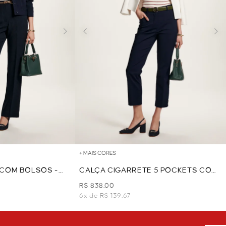
+ MAIS CORES
 COM BOLSOS -
CALÇA CIGARRETE 5 POCKETS COM
FIVELA - MARINHO
R$ 838,00
6x de R$ 139,67