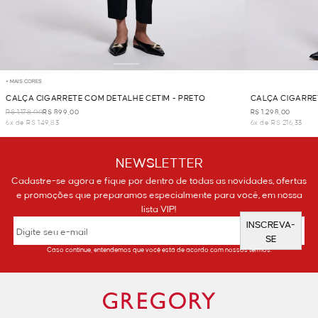
+ MAIS CORES
CALÇA CIGARRETE COM DETALHE CETIM - PRETO
CALÇA CIGARRET
R$ 1.178,00
R$ 899,00
R$ 1.298,00
6x de R$ 149,83
6x de R$ 216,33
NEWSLETTER
Cadastre-se agora e fique por dentro de todas as novidades, ofertas
e promoções que preparamos especialmente para você, em nossa
lista VIP!
INSCREVA-
SE
Caso continue, entendemos que você está de acordo com nossos termos.