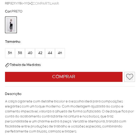
REF.52.10.0156-002
COMPARTILHAR
Cor:
PRETO
Tamanho:
36
38
40
42
44
46
Tabela de Medidas
COMPRAR
Descrição
A calça cigarrete com detalhe bicolor é a escolha ideal para composições
elegantes com um toque moderno. Com modelagem ajustada ao corpo e
caimento impecável, valoriza a silhueta de forma sofisticada. O destaque fica por
conta do acabamento contrastante na cintura e nos bolsos, que traz
personalidade e um charme extra à peça. Versátil e atemporal, transita com
facilidade entre produções de trabalho e ocasiões especiais, combinando
perfeitamente com blusas, camisas e blazers.