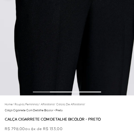
Home
/
Roupas Femininas
/
Alfaiataria
/
Calcas De Alfaiataria
/
Calça Cigarrete Com Detalhe Bicolor - Preto
CALÇA CIGARRETE COM DETALHE BICOLOR - PRETO
R$ 798,00
ou 6x de R$ 133,00