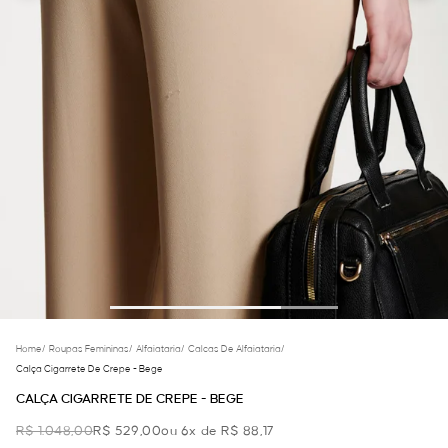
Home
/
Roupas Femininas
/
Alfaiataria
/
Calcas De Alfaiataria
/
Calça Cigarrete De Crepe - Bege
CALÇA CIGARRETE DE CREPE - BEGE
R$ 1.048,00
R$ 529,00
ou 6x de R$ 88,17