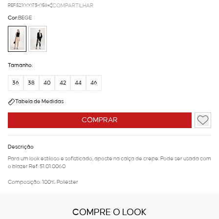
REF.52.10.0073-058
COMPARTILHAR
Cor:
BEGE
Tamanho:
36
38
40
42
44
46
Tabela de Medidas
COMPRAR
Descrição
Para um look estiloso e sofisticado, aposte na calça de crepe. Pode ser usada com
o blazer Ref: 51.01.0060
Composição: 100% Poliéster
COMPRE O LOOK