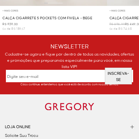
+ MAIS CORES
+ MAIS CORES
CALÇA CIGARRETE 5 POCKETS COM FIVELA - BEGE
CALÇA CIGARRE
R$ 838,00
R$ 898,00
R$ 449,
6x de R$ 139,67
6x de R$ 74,83
NEWSLETTER
Cadastre-se agora e fique por dentro de todas as novidades, ofertas
e promoções que preparamos especialmente para você, em nossa
lista VIP!
INSCREVA-
SE
Caso continue, entendemos que você está de acordo com nossos termos.
LOJA ONLINE
Solicite Sua Troca