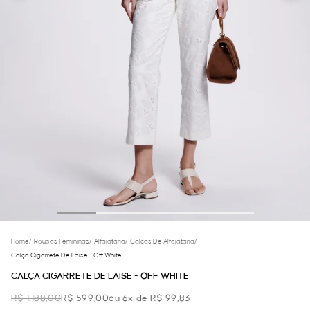
Home
/
Roupas Femininas
/
Alfaiataria
/
Calcas De Alfaiataria
/
Calça Cigarrete De Laise - Off White
CALÇA CIGARRETE DE LAISE - OFF WHITE
R$ 1.188,00
R$ 599,00
ou 6x de R$ 99,83