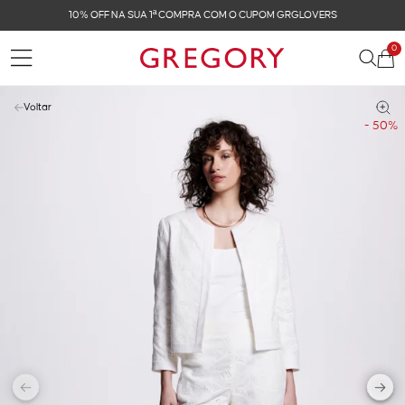
10% OFF NA SUA 1ª COMPRA COM O CUPOM GRGLOVERS
0
Voltar
- 50%