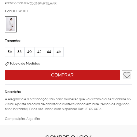
REF.52.10.0109-175
COMPARTILHAR
Cor:
OFF WHITE
Tamanho:
36
38
40
42
44
46
Tabela de Medidas
COMPRAR
Descrição
A elegância e a sofisticação são para mulheres que valorizam a autenticidade no
visual. Aposte na calça de alfaiataria confeccionada em laise (tecido de algodão
todo bordado). Pode ser usado com o spencer Ref.: 51.09.0014.
Composição: Algodão