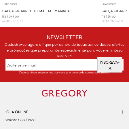
+ MAIS CORES
+ MAIS CORES
CALÇA CIGARRETE DE MALHA - MARINHO
CALÇA CIGARRE
R$ 1.068,00
R$ 738,00
6x de R$ 178,00
6x de R$ 123,00
NEWSLETTER
Cadastre-se agora e fique por dentro de todas as novidades, ofertas
e promoções que preparamos especialmente para você, em nossa
lista VIP!
INSCREVA-
SE
Caso continue, entendemos que você está de acordo com nossos termos.
LOJA ONLINE
Solicite Sua Troca