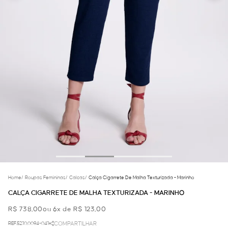
Home
/
Roupas Femininas
/
Calcas
/
Calça Cigarrete De Malha Texturizada - Marinho
CALÇA CIGARRETE DE MALHA TEXTURIZADA - MARINHO
R$ 738,00
ou 6x de R$ 123,00
REF.52.10.0094-041
COMPARTILHAR