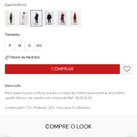
Cor:
MARINHO
Tamanho:
P
M
G
GG
Tabela de Medidas
COMPRAR
Descrição
Para quem busca conforto e estilo, a calça de malha texturizada é uma ótima
opção. Ela por ser usada com a blusa da Ref.: 50.01.0654
Composição: 72% Poliéster, 20% Viscose e 8% Elastano
COMPRE O LOOK