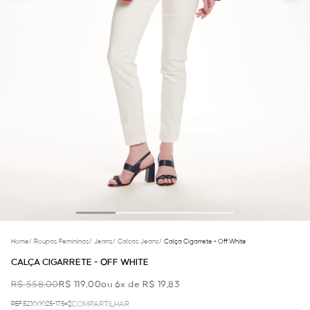
Home
/
Roupas Femininas
/
Jeans
/
Calcas Jeans
/
Calça Cigarrete - Off White
CALÇA CIGARRETE - OFF WHITE
R$ 558,00
R$ 119,00
ou 6x de R$ 19,83
REF.52.10.0025-175
COMPARTILHAR