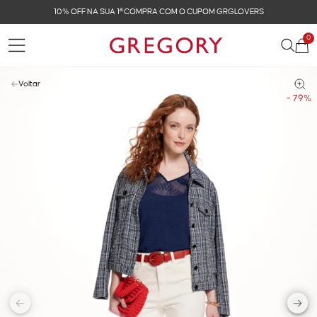
10% OFF NA SUA 1ª COMPRA COM O CUPOM GRGLOVERS
0
Voltar
- 79%