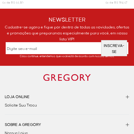
6x de R$ 66,50
6x de R$ 194,67
NEWSLETTER
Cadastre-se agora e fique por dentro de todas as novidades, ofertas
e promoções que preparamos especialmente para você, em nossa
lista VIP!
INSCREVA-
SE
Caso continue, entendemos que você está de acordo com nossos termos.
LOJA ONLINE
Solicite Sua Troca
SOBRE A GREGORY
Nossas Lojas