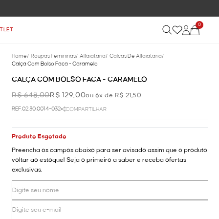
0
TLET
Home
/
Roupas Femininas
/
Alfaiataria
/
Calcas De Alfaiataria
/
Calça Com Bolso Faca - Caramelo
CALÇA COM BOLSO FACA - CARAMELO
R$ 648,00
R$ 129,00
ou 6x de R$ 21,50
REF.02.30.0014-032
COMPARTILHAR
Produto Esgotado
Preencha os campos abaixo para ser avisado assim que o produto
voltar ao estoque! Seja o primeiro a saber e receba ofertas
exclusivas.