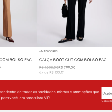
+ MAIS CORES
 COM BOLSO FACA
CALÇA BOOT CUT COM BOLSO FACA
- PRETO
0
R$ 1.058,00
R$ 799,00
6x de R$ 133,17
por dentro de todas as novidades, ofertas e promoções que
ara você, em nossa lista VIP!
Caso con