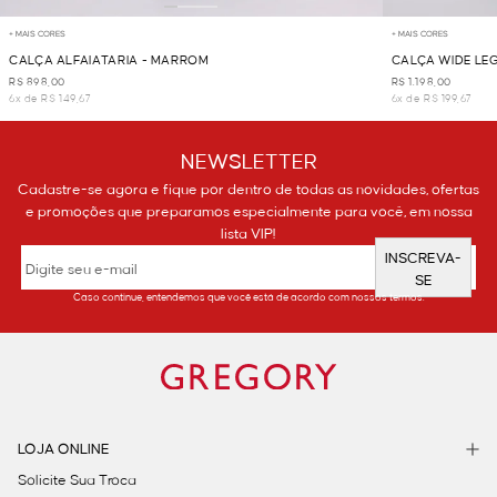
+ MAIS CORES
+ MAIS CORES
CALÇA ALFAIATARIA - MARROM
CALÇA WIDE LE
R$ 898,00
R$ 1.198,00
6x de R$ 149,67
6x de R$ 199,67
NEWSLETTER
Cadastre-se agora e fique por dentro de todas as novidades, ofertas
e promoções que preparamos especialmente para você, em nossa
lista VIP!
INSCREVA-
SE
Caso continue, entendemos que você está de acordo com nossos termos.
LOJA ONLINE
Solicite Sua Troca