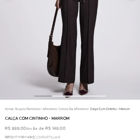
Home
/
Roupas Femininas
/
Alfaiataria
/
Calcas De Alfaiataria
/
Calça Com Cintinho - Marrom
CALÇA COM CINTINHO - MARROM
R$ 888,00
ou 6x de R$ 148,00
REF.52.07.0059-043
COMPARTILHAR