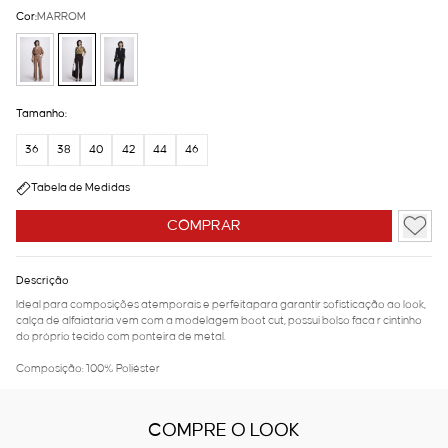
Cor:
MARROM
Tamanho:
36
38
40
42
44
46
Tabela de Medidas
COMPRAR
Descrição
Ideal para composições atemporais e perfeitapara garantir sofisticação ao look,
calça de alfaiataria vem com a modelagem boot cut, possui bolso faca r cintinho
do próprio tecido com ponteira de metal.
Composição: 100% Poliéster
COMPRE O LOOK