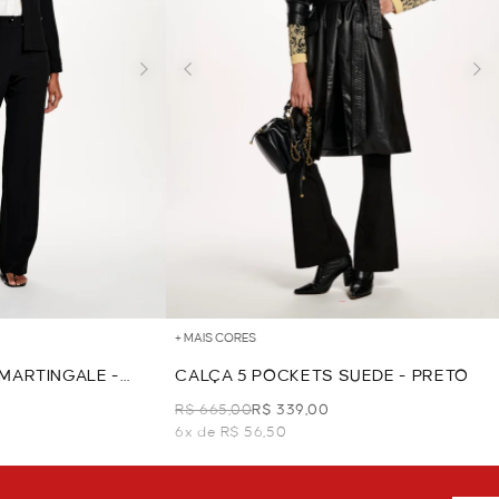
+ MAIS CORES
MARTINGALE -
CALÇA 5 POCKETS SUEDE - PRETO
R$ 665,00
R$ 339,00
6x de R$ 56,50