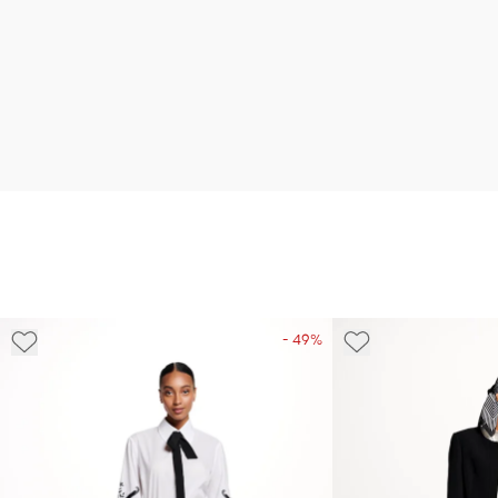
- 49%