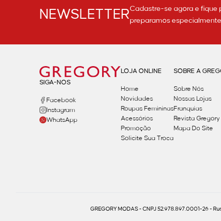
Cadastre-se agora e fique 
NEWSLETTER
preparamos especialmente p
LOJA ONLINE
SOBRE A GRE
SIGA-NOS
Home
Sobre Nós
Novidades
Nossas Lojas
Facebook
Roupas Femininas
Franquias
Instagram
Acessórios
Revista Gregory
WhatsApp
Promoção
Mapa Do Site
Solicite Sua Troca
GREGORY MODAS - CNPJ 52.978.897.0001-26 - Rua 