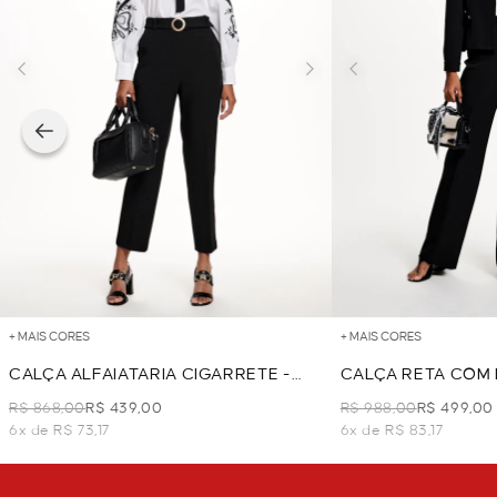
+ MAIS CORES
+ MAIS CORES
CALÇA ALFAIATARIA CIGARRETE -
CALÇA RETA COM 
PRETO
PRETO
R$ 868,00
R$ 439,00
R$ 988,00
R$ 499,00
6x de R$ 73,17
6x de R$ 83,17