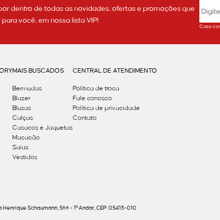
por dentro de todas as novidades, ofertas e promoções que
ara você, em nossa lista VIP!
Caso con
GORY
MAIS BUSCADOS
CENTRAL DE ATENDIMENTO
Bermudas
Política de troca
Blazer
Fale conosco
Blusas
Politica de privacidade
Calças
Contato
Casacos e Jaquetas
Macacão
Saias
Vestidos
Henrique Schaumann, 566 - 1º Andar, CEP: 05413-010