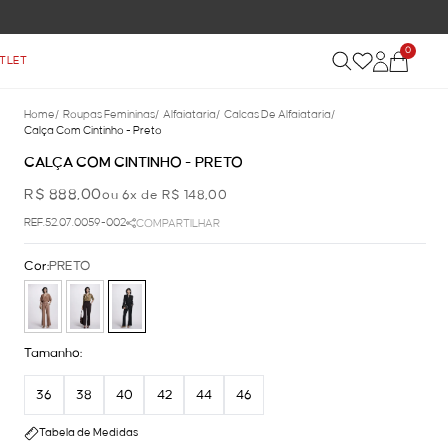
0
TLET
Home
/
Roupas Femininas
/
Alfaiataria
/
Calcas De Alfaiataria
/
Calça Com Cintinho - Preto
CALÇA COM CINTINHO - PRETO
R$ 888,00
ou 6x de R$ 148,00
REF.52.07.0059-002
COMPARTILHAR
Cor:
PRETO
Tamanho:
36
38
40
42
44
46
Tabela de Medidas