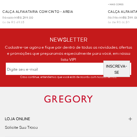
+ MAIS CORES
CALÇA ALFAIATARIA COM CINTO - AREIA
CALÇA ALFAIATA
R$ 648,00
R$ 299,00
R$ 798,00
R$ 399,0
6x de R$ 49,83
6x de R$ 66,50
NEWSLETTER
Cadastre-se agora e fique por dentro de todas as novidades, ofertas
e promoções que preparamos especialmente para você, em nossa
lista VIP!
INSCREVA-
SE
Caso continue, entendemos que você está de acordo com nossos termos.
LOJA ONLINE
Solicite Sua Troca