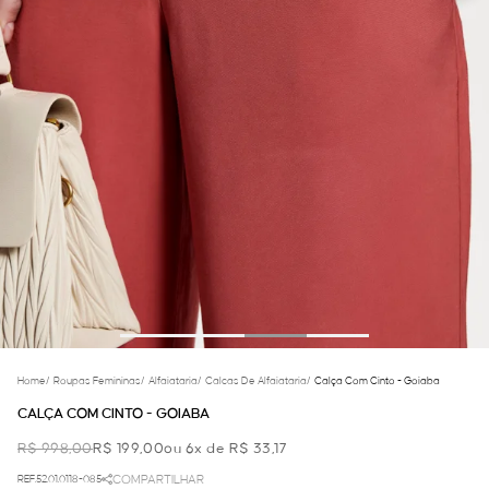
Home
/
Roupas Femininas
/
Alfaiataria
/
Calcas De Alfaiataria
/
Calça Com Cinto - Goiaba
CALÇA COM CINTO - GOIABA
R$ 998,00
R$ 199,00
ou 6x de R$ 33,17
REF.52.01.0118-085
COMPARTILHAR