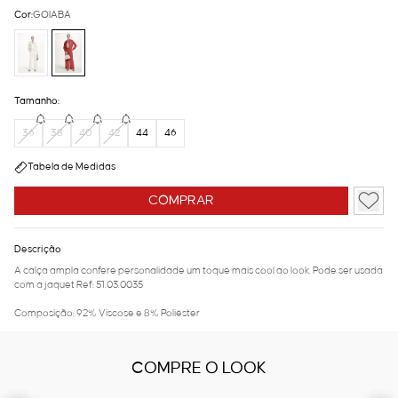
Cor:
GOIABA
Tamanho:
36
38
40
42
44
46
Tabela de Medidas
COMPRAR
Descrição
A calça ampla confere personalidade um toque mais cool ao look. Pode ser usada
com a jaquet Ref: 51.03.0035
Composição: 92% Viscose e 8% Poliéster
COMPRE O LOOK