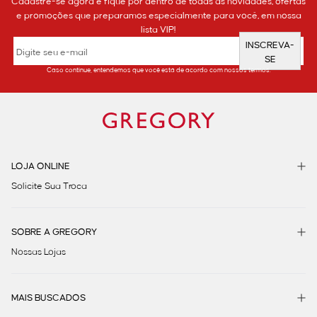
Cadastre-se agora e fique por dentro de todas as novidades, ofertas
e promoções que preparamos especialmente para você, em nossa
lista VIP!
INSCREVA-
SE
Caso continue, entendemos que você está de acordo com nossos termos.
LOJA ONLINE
Solicite Sua Troca
SOBRE A GREGORY
Nossas Lojas
MAIS BUSCADOS