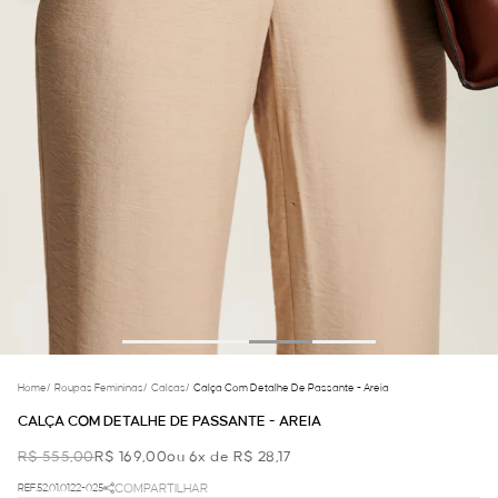
Home
/
Roupas Femininas
/
Calcas
/
Calça Com Detalhe De Passante - Areia
CALÇA COM DETALHE DE PASSANTE - AREIA
R$ 555,00
R$ 169,00
ou 6x de R$ 28,17
REF.52.01.0122-025
COMPARTILHAR