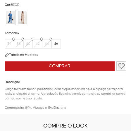
Cor:
BEGE
Tamanho:
36
38
40
42
44
46
Tabela de Medidas
COMPRAR
Descrição
Calça feita em tecido peletizado, com toque macio na pele é a peça certa para
looks cheios de charme. A produção fica ainda mais completa se combinar com a
camisa no mesmo tecido.
Composição: 89% Viscose e 11% Elastano
COMPRE O LOOK