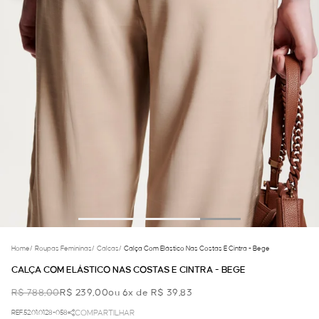
Home
/
Roupas Femininas
/
Calcas
/
Calça Com Elástico Nas Costas E Cintra - Bege
CALÇA COM ELÁSTICO NAS COSTAS E CINTRA - BEGE
R$ 788,00
R$ 239,00
ou 6x de R$ 39,83
REF.52.01.0128-058
COMPARTILHAR