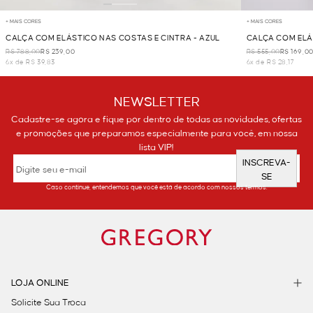
+ MAIS CORES
+ MAIS CORES
CALÇA COM ELÁSTICO NAS COSTAS E CINTRA - AZUL
CALÇA COM ELÁ
R$ 788,00
R$ 239,00
R$ 555,00
R$ 169,0
6x de R$ 39,83
6x de R$ 28,17
NEWSLETTER
Cadastre-se agora e fique por dentro de todas as novidades, ofertas
e promoções que preparamos especialmente para você, em nossa
lista VIP!
INSCREVA-
SE
Caso continue, entendemos que você está de acordo com nossos termos.
LOJA ONLINE
Solicite Sua Troca