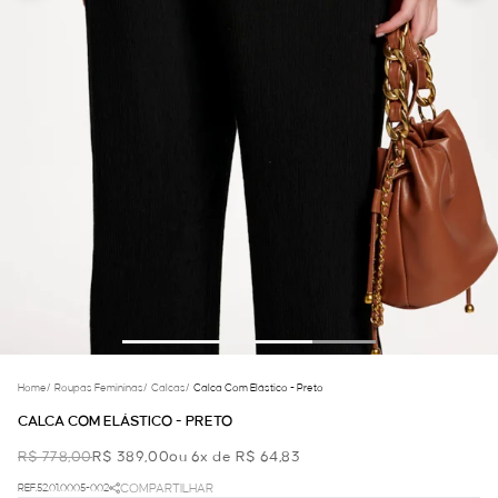
Home
/
Roupas Femininas
/
Calcas
/
Calca Com Elástico - Preto
CALCA COM ELÁSTICO - PRETO
R$ 778,00
R$ 389,00
ou 6x de R$ 64,83
REF.52.01.0005-002
COMPARTILHAR