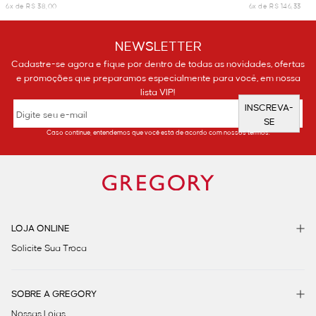
6x de R$ 38,00
6x de R$ 146,33
NEWSLETTER
Cadastre-se agora e fique por dentro de todas as novidades, ofertas
e promoções que preparamos especialmente para você, em nossa
lista VIP!
INSCREVA-
SE
Caso continue, entendemos que você está de acordo com nossos termos.
LOJA ONLINE
Solicite Sua Troca
SOBRE A GREGORY
Nossas Lojas