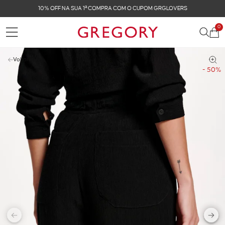
OMPRA COM O CUPOM GRGLOVERS
FRETE GRÁTIS N
0
Voltar
- 50%